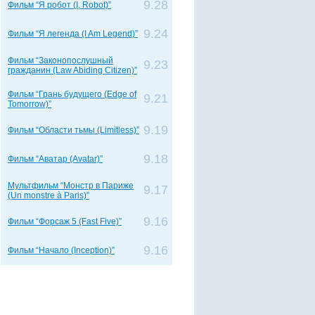
9.28
Фильм “Я робот (I, Robot)”
9.24
Фильм “Я легенда (I Am Legend)”
Фильм “Законопослушный
9.23
гражданин (Law Abiding Citizen)”
Фильм “Грань будущего (Edge of
9.21
Tomorrow)”
9.19
Фильм “Области тьмы (Limitless)”
9.18
Фильм “Аватар (Avatar)”
Мультфильм “Монстр в Париже
9.17
(Un monstre à Paris)”
9.16
Фильм “Форсаж 5 (Fast Five)”
9.16
Фильм “Начало (Inception)”