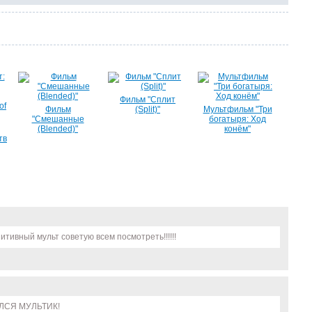
Фильм "Сплит
Фильм
(Split)"
Мультфильм "Три
"Смешанные
богатыря: Ход
(Blended)"
конём"
тв
тивный мульт советую всем посмотреть!!!!!!
ЛСЯ МУЛЬТИК!