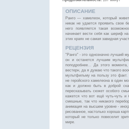
ОПИСАНИЕ
Ранго — хамелеон, который живет
никак не удается проявить свое б
него появляется такая возможно
начинает вести себя как шериф на
этих краях не самая завидная участ
РЕЦЕНЗИЯ
"Ранго" - это однозначно лучший му
он и останется лучшим мультфил
поподробнее... Да этого момент
вестерн, да я думаю что такого воо
мультфильму на пользу это факт. 
не геройского хамелеона в один м
как и должно быть в доброй ска
пересказывать сюжет особого смы
кажется что вот ещё чуть-чуть и 
смешные, так что никакого перебо
анимация на высшем уровне - иног
рисованное, настолько хороша карт
который не только повеселит зри
мире.