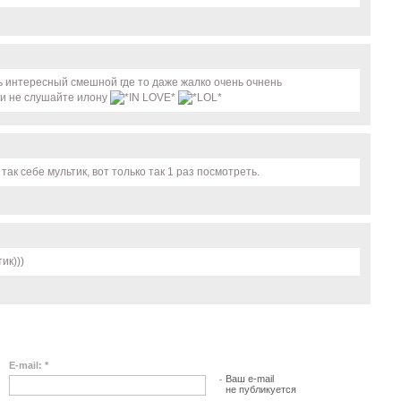
нь интересный смешной где то даже жалко очень очнень
 и не слушайте илону
так себе мультик, вот только так 1 раз посмотреть.
ик)))
E-mail: *
Ваш e-mail
не публикуется