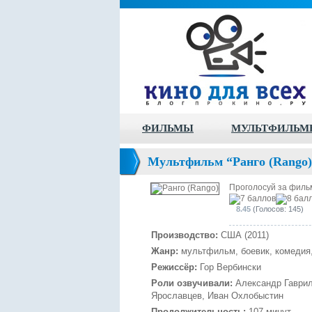
ФИЛЬМЫ
МУЛЬТФИЛЬМ
Мультфильм “Ранго (Rango)
Проголосуй за филь
8.45
(Голосов: 145)
Производство:
США (2011)
Жанр:
мультфильм, боевик, комедия,
Режиссёр:
Гор Вербински
Роли озвучивали:
Александр Гаврил
Ярославцев, Иван Охлобыстин
Продолжительность:
107 минут