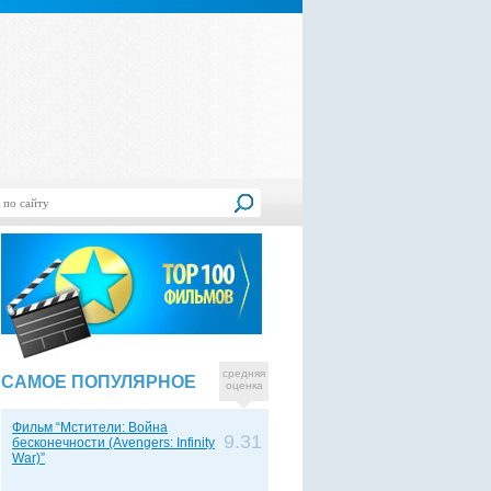
средняя
САМОЕ ПОПУЛЯРНОЕ
оценка
Фильм “Мстители: Война
9.31
бесконечности (Avengers: Infinity
War)”