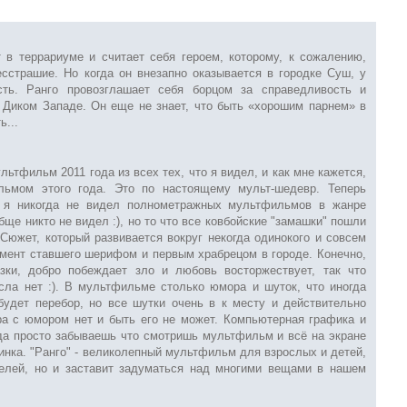
 в террариуме и считает себя героем, которому, к сожалению,
есстрашие. Но когда он внезапно оказывается в городке Суш, у
сть. Ранго провозглашает себя борцом за справедливость и
 Диком Западе. Он еще не знает, что быть «хорошим парнем» в
ь...
льтфильм 2011 года из всех тех, что я видел, и как мне кажется,
ьмом этого года. Это по настоящему мульт-шедевр. Теперь
а, я никогда не видел полнометражных мультфильмов в жанре
бще никто не видел :), но то что все ковбойские "замашки" пошли
Сюжет, который развивается вокруг некогда одинокого и совсем
омент ставшего шерифом и первым храбрецом в городе. Конечно,
зки, добро побеждает зло и любовь восторжествует, так что
сла нет :). В мультфильме столько юмора и шуток, что иногда
будет перебор, но все шутки очень в к месту и действительно
ра с юмором нет и быть его не может. Компьютерная графика и
да просто забываешь что смотришь мультфильм и всё на экране
инка. "Ранго" - великолепный мультфильм для взрослых и детей,
телей, но и заставит задуматься над многими вещами в нашем