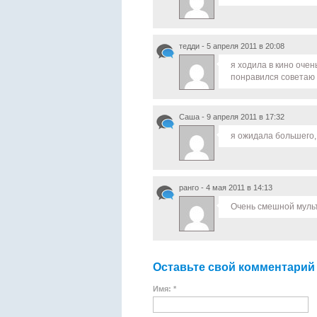
тедди - 5 апреля 2011 в 20:08
я ходила в кино оче
понравился советаю
Саша - 9 апреля 2011 в 17:32
я ожидала большего, 
ранго - 4 мая 2011 в 14:13
Очень смешной мульт
Оставьте свой комментарий
Имя: *