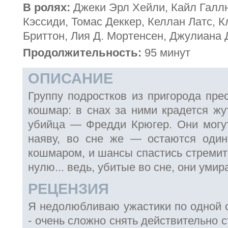
В ролях:
Джеки Эрл Хейли, Кайл Галлн
Кэссиди, Томас Деккер, Келлан Латс, К
Бриттон, Лия Д. Мортенсен, Джулиана
Продолжительность:
95 минут
ОПИСАНИЕ
Группу подростков из пригорода пре
кошмар: в снах за ними крадется жу
убийца — Фредди Крюгер. Они могут
наяву, во сне же — остаются оди
кошмаром, и шансы спастись стремит
нулю... ведь, убитые во сне, они умир
РЕЦЕНЗИЯ
Я недолюбливаю ужастики по одной о
- очень сложно снять действительно 