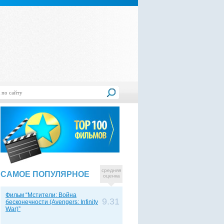
средняя
САМОЕ ПОПУЛЯРНОЕ
оценка
Фильм “Мстители: Война
9.31
бесконечности (Avengers: Infinity
War)”