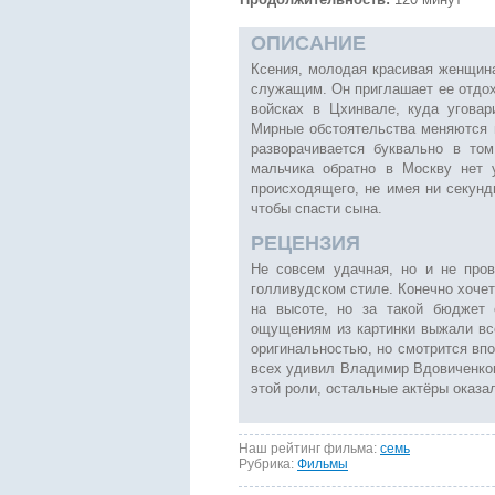
ОПИСАНИЕ
Ксения, молодая красивая женщина
служащим. Он приглашает ее отдох
войсках в Цхинвале, куда уговар
Мирные обстоятельства меняются в
разворачивается буквально в то
мальчика обратно в Москву нет 
происходящего, не имея ни секунд
чтобы спасти сына.
РЕЦЕНЗИЯ
Не совсем удачная, но и не пров
голливудском стиле. Конечно хоче
на высоте, но за такой бюджет 
ощущениям из картинки выжали всё
оригинальностью, но смотрится вп
всех удивил Владимир Вдовиченков 
этой роли, остальные актёры оказа
Наш рейтинг фильма:
семь
Рубрика:
Фильмы