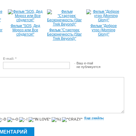
Фильм "SOS, Дед
Фильм "Доброе
er
Мороз или Все
Фильм "Стартрек:
утро (Morning
сбудется!"
Бесконечность (Star
Glory)"
Trek Beyond)"
E-mail: *
Ваш e-mail
не публикуется
Еще смайлы