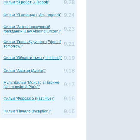
9.28
Фильм “Я робот (I, Robot)”
9.24
Фильм “Я легенда (I Am Legend)”
Фильм “Законопослушный
9.23
гражданин (Law Abiding Citizen)”
Фильм “Грань будущего (Edge of
9.21
Tomorrow)”
9.19
Фильм “Области тьмы (Limitless)”
9.18
Фильм “Аватар (Avatar)”
Мультфильм “Монстр в Париже
9.17
(Un monstre à Paris)”
9.16
Фильм “Форсаж 5 (Fast Five)”
9.16
Фильм “Начало (Inception)”