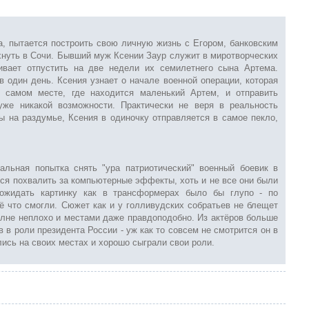
, пытается построить свою личную жизнь с Егором, банковским
нуть в Сочи. Бывший муж Ксении Заур служит в миротворческих
ивает отпустить на две недели их семилетнего сына Артема.
 один день. Ксения узнает о начале военной операции, которая
м самом месте, где находится маленький Артем, и отправить
уже никакой возможности. Практически не веря в реальность
ы на раздумье, Ксения в одиночку отправляется в самое пекло,
альная попытка снять "ура патриотический" военный боевик в
тся похвалить за компьютерные эффекты, хоть и не все они были
ожидать картинку как в трансформерах было бы глупо - по
 что смогли. Сюжет как и у голливудских собратьев не блещет
олне неплохо и местами даже правдоподобно. Из актёров больше
в роли президента России - уж как то совсем не смотрится он в
лись на своих местах и хорошо сыграли свои роли.