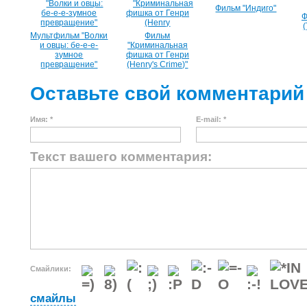
Фильм "Индиго"
Ф
Мультфильм "Волки
Фильм
и овцы: бе-е-е-
"Криминальная
зумное
фишка от Генри
превращение"
(Henry's Crime)"
Оставьте свой комментарий
Имя: *
E-mail: *
Текст вашего комментария:
Смайлики:
смайлы