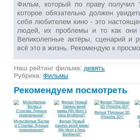
Фильм, который по праву получил "
которое обязательно должен увидеть
себя любителем кино - это настояще
людей, их проблемы и то как они 
Великолепные актёры, сценарий и 
всё это в жизнь. Рекомендую к просмо
Наш рейтинг фильма:
девять
Рубрика:
Фильмы
Рекомендуем посмотреть
Фильм "Пираньи 3D
(Piranha 3D)"
Ф
Мультфильм "Белка
Фильм "Новый
и Стрелка: Лунные
парень моей мамы
приключения"
(My Mom’s New
Boyfriend)"