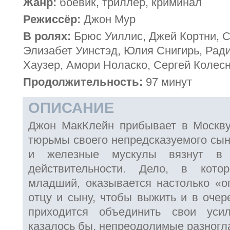
Жанр:
боевик, триллер, криминал
Режиссёр:
Джон Мур
В ролях:
Брюс Уиллис, Джей Кортни, С
Элизабет Уинстэд, Юлия Снигирь, Ради
Хаузер, Амори Ноласко, Сергей Колес
Продолжительность:
97 минут
ОПИСАНИЕ
Джон МакКлейн прибывает в Москву
тюрьмы своего непредсказуемого сын
и железные мускулы вязнут в 
действительности. Дело, в кото
младший, оказывается настолько «оп
отцу и сыну, чтобы выжить и в очер
приходится объединить свои уси
казалось бы, непреодолимые разногл