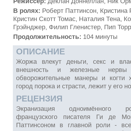
Режиссёр:
Деклан Доннеллан, Ник Ор
В ролях:
Роберт Паттинсон, Кристина 
Кристин Скотт Томас, Наталия Тена, К
Грэйнджер, Филип Гленистер, Пип Тор
Продолжительность:
104 минуты
ОПИСАНИЕ
Жоржа влекут деньги, секс и влас
внешность и железные нервы к
обворожительные манеры и когти
город порока и страсти, лежит у его ног
РЕЦЕНЗИЯ
Экранизация одноимённого ро
французского писателя Ги де Мо
Паттинсоном в главной роли - вс