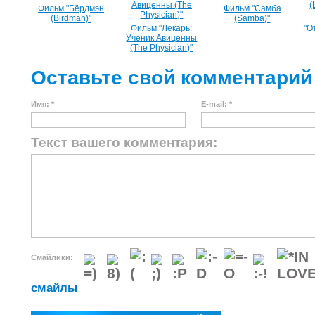
Фильм "Бёрдмэн
Фильм "Самба
(Birdman)"
(Samba)"
Фильм "Лекарь:
"О
Ученик Авиценны
(The Physician)"
Оставьте свой комментарий
Имя: *
E-mail: *
Текст вашего комментария:
Смайлики:
смайлы