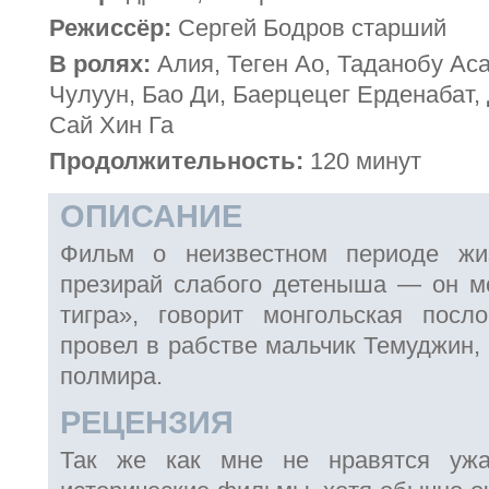
Режиссёр:
Сергей Бодров старший
В ролях:
Алия, Теген Ао, Таданобу Аса
Чулуун, Бао Ди, Баерцецег Ерденабат,
Сай Хин Га
Продолжительность:
120 минут
ОПИСАНИЕ
Фильм о неизвестном периоде жи
презирай слабого детеныша — он м
тигра», говорит монгольская посл
провел в рабстве мальчик Темуджин,
полмира.
РЕЦЕНЗИЯ
Так же как мне не нравятся ужа