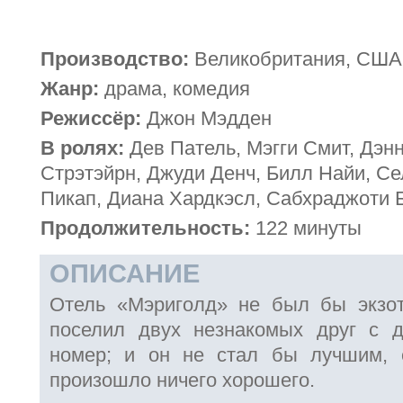
Производство:
Великобритания, США 
Жанр:
драма, комедия
Режиссёр:
Джон Мэдден
В ролях:
Дев Патель, Мэгги Смит, Дэн
Стрэтэйрн, Джуди Денч, Билл Найи, С
Пикап, Диана Хардкэсл, Сабхраджоти 
Продолжительность:
122 минуты
ОПИСАНИЕ
Отель «Мэриголд» не был бы экзот
поселил двух незнакомых друг с 
номер; и он не стал бы лучшим, 
произошло ничего хорошего.