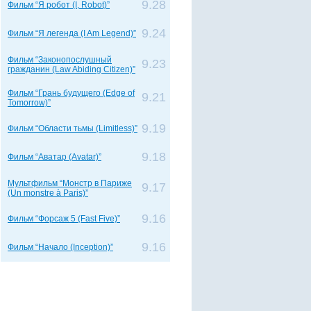
9.28
Фильм “Я робот (I, Robot)”
9.24
Фильм “Я легенда (I Am Legend)”
Фильм “Законопослушный
9.23
гражданин (Law Abiding Citizen)”
Фильм “Грань будущего (Edge of
9.21
Tomorrow)”
9.19
Фильм “Области тьмы (Limitless)”
9.18
Фильм “Аватар (Avatar)”
Мультфильм “Монстр в Париже
9.17
(Un monstre à Paris)”
9.16
Фильм “Форсаж 5 (Fast Five)”
9.16
Фильм “Начало (Inception)”