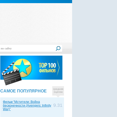
средняя
САМОЕ ПОПУЛЯРНОЕ
оценка
Фильм “Мстители: Война
9.31
бесконечности (Avengers: Infinity
War)”