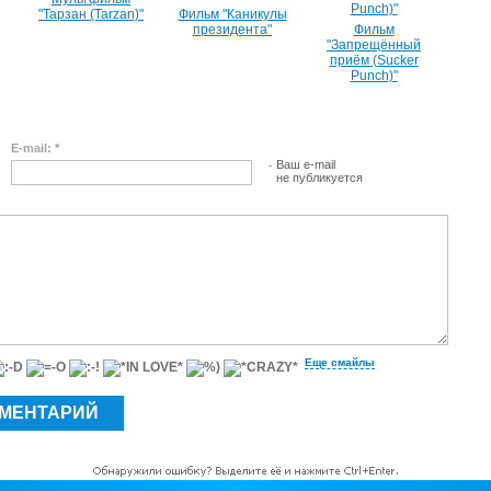
"Тарзан (Tarzan)"
Фильм "Каникулы
президента"
Фильм
"Запрещённый
приём (Sucker
Punch)"
E-mail: *
Ваш e-mail
не публикуется
Еще смайлы