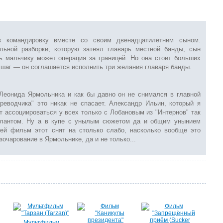
в командировку вместе со своим двенадцатилетним сыном.
льной разборки, которую затеял главарь местной банды, сын
ь мальчику может операция за границей. Но она стоит больших
 шаг — он соглашается исполнить три желания главаря банды.
Леонида Ярмольника и как бы давно он не снимался в главной
реводчика" это никак не спасает. Александр Ильин, который я
 ассоциироваться у всех только с Лобановым из "Интернов" так
алантом. Ну а в купе с унылым сюжетом да и общим унынием
ей фильм этот снят на столько слабо, насколько вообще это
очарование в Ярмольнике, да и не только...
Мультфильм