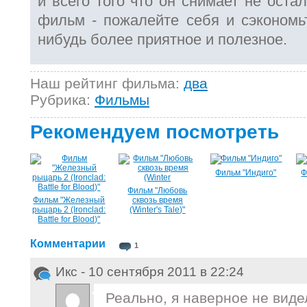
и всего того что он снимает не оста
фильм - пожалейте себя и сэкономьт
нибудь более приятное и полезное.
Наш рейтинг фильма:
два
Рубрика:
Фильмы
Рекомендуем посмотреть
Фильм "Индиго"
Ф
Фильм "Любовь
Фильм "Железный
сквозь время
рыцарь 2 (Ironclad:
(Winter's Tale)"
Battle for Blood)"
Комментарии
1
Икс - 10 сентября 2011 в 22:24
Реально, я наверное не виде