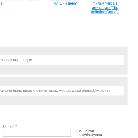
 в
лучший день"
Фильм "Игра в
имитацию (The
Imitation Game)"
нальным переводом
я,мне было весело,в некоторых местах даже очень.Смотрите.
E-mail: *
Ваш e-mail
не публикуется