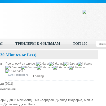
Ы
ТРЕЙЛЕРЫ К ФИЛЬМАМ
ТОП 100
30 Minutes or Less)”
Проголосуй за фильм:
7.00
(Голосов: 76)
Loading...
да (2011)
риключения
сари, Дэнни МакБрайд, Ник Свардсон, Дилшэд Вэдсариа, Майкл
эм Джонстон, Джек Фоли