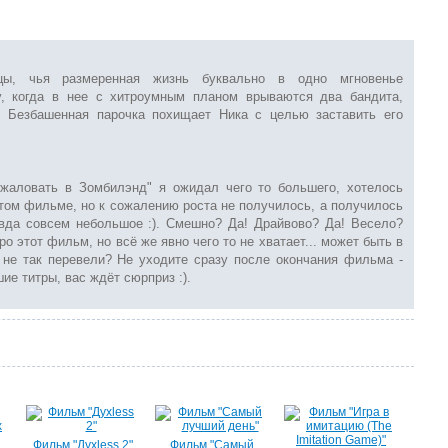
цы, чья размеренная жизнь буквально в одно мгновенье
у, когда в нее с хитроумным планом врываются два бандита,
 Безбашенная парочка похищает Ника с целью заставить его
жаловать в Зомбилэнд" я ожидал чего то большего, хотелось
этом фильме, но к сожалению роста не получилось, а получилось
авда совсем небольшое :). Смешно? Да! Драйвово? Да! Весело?
ро этот фильм, но всё же явно чего то не хватает... может быть в
 не так перевели? Не уходите сразу после окончания фильма -
ие титры, вас ждёт сюрприз :).
Фильм "Духless 2"
Фильм "Самый