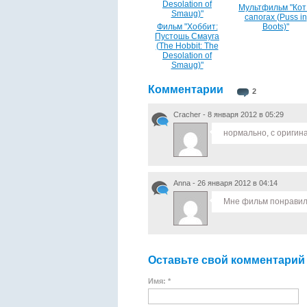
Мультфильм "Кот
сапогах (Puss in
Фильм "Хоббит:
Boots)"
Пустошь Смауга
(The Hobbit: The
Desolation of
Smaug)"
Комментарии
2
Cracher - 8 января 2012 в 05:29
нормально, с ориги
Anna - 26 января 2012 в 04:14
Мне фильм понравилс
Оставьте свой комментарий
Имя: *