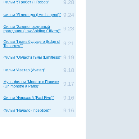
9.28
Фильм “Я робот (I, Robot)”
9.24
Фильм “Я легенда (I Am Legend)”
Фильм “Законопослушный
9.23
гражданин (Law Abiding Citizen)”
Фильм “Грань будущего (Edge of
9.21
Tomorrow)”
9.19
Фильм “Области тьмы (Limitless)”
9.18
Фильм “Аватар (Avatar)”
Мультфильм “Монстр в Париже
9.17
(Un monstre à Paris)”
9.16
Фильм “Форсаж 5 (Fast Five)”
9.16
Фильм “Начало (Inception)”