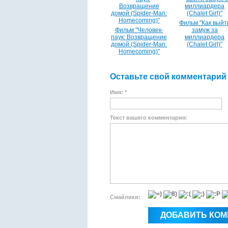
Фильм "Как выйт
Фильм "Человек-
замуж за
паук: Возвращение
миллиардера
домой (Spider-Man:
(Chalet Girl)"
Homecoming)"
Оставьте свой комментарий
Имя: *
Текст вашего комментария:
Смайлики: