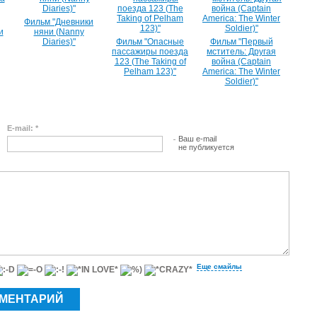
Фильм "Дневники
и
няни (Nanny
Diaries)"
Фильм "Опасные
Фильм "Первый
пассажиры поезда
мститель: Другая
123 (The Taking of
война (Captain
Pelham 123)"
America: The Winter
Soldier)"
E-mail: *
Ваш e-mail
не публикуется
Еще смайлы