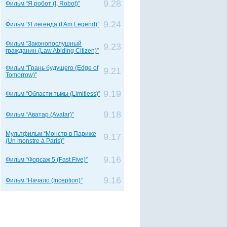
9.28
Фильм “Я робот (I, Robot)”
9.24
Фильм “Я легенда (I Am Legend)”
Фильм “Законопослушный
9.23
гражданин (Law Abiding Citizen)”
Фильм “Грань будущего (Edge of
9.21
Tomorrow)”
9.19
Фильм “Области тьмы (Limitless)”
9.18
Фильм “Аватар (Avatar)”
Мультфильм “Монстр в Париже
9.17
(Un monstre à Paris)”
9.16
Фильм “Форсаж 5 (Fast Five)”
9.16
Фильм “Начало (Inception)”