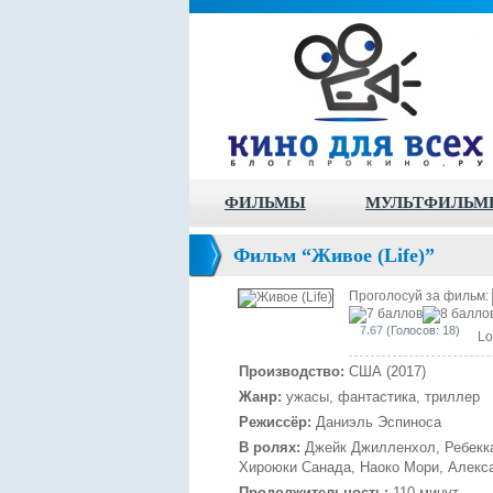
ФИЛЬМЫ
МУЛЬТФИЛЬМ
Фильм “Живое (Life)”
Проголосуй за фильм:
7.67
(Голосов: 18)
Lo
Производство:
США (2017)
Жанр:
ужасы, фантастика, триллер
Режиссёр:
Даниэль Эспиноса
В ролях:
Джейк Джилленхол, Ребекка
Хироюки Санада, Наоко Мори, Алекса
Продолжительность:
110 минут