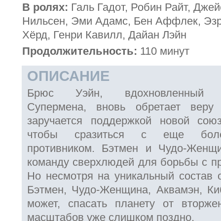
В ролях:
Галь Гадот, Робин Райт, Дже
Нильсен, Эми Адамс, Бен Аффлек, Эз
Хёрд, Генри Кавилл, Дайан Лэйн
Продолжительность:
110 минут
ОПИСАНИЕ
Брюс Уэйн, вдохновленный са
Супермена, вновь обретает веру
заручается поддержкой новой сою
чтобы сразиться с еще боле
противником. Бэтмен и Чудо-Женщ
команду сверхлюдей для борьбы с пр
Но несмотря на уникальный состав 
Бэтмен, Чудо-Женщина, Аквамэн, К
может, спасать планету от вторже
масштабов уже слишком поздно.