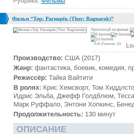
Рубрика:
Фильмы
Фильм “Тор: Рагнарёк (Thor: Ragnarok)”
Проголосуй за фильм:
9.08
(Голосов: 12)
Lo
Производство:
США (2017)
Жанр:
фантастика, боевик, комедия, 
Режиссёр:
Тайка Вайтити
В ролях:
Крис Хемсворт, Том Хиддлсто
Идрис Эльба, Джефф Голдблюм, Тесса 
Марк Руффало, Энтони Хопкинс, Бене
Продолжительность:
130 минут
ОПИСАНИЕ