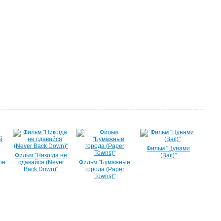
Фильм "Цунами
Фильм "Никогда не
(Bait)"
he
сдавайся (Never
Фильм "Бумажные
Back Down)"
города (Paper
Towns)"