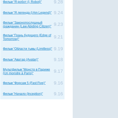
9.28
Фильм “Я робот (I, Robot)”
9.24
Фильм “Я легенда (I Am Legend)”
Фильм “Законопослушный
9.23
гражданин (Law Abiding Citizen)”
Фильм “Грань будущего (Edge of
9.21
Tomorrow)”
9.19
Фильм “Области тьмы (Limitless)”
9.18
Фильм “Аватар (Avatar)”
Мультфильм “Монстр в Париже
9.17
(Un monstre à Paris)”
9.16
Фильм “Форсаж 5 (Fast Five)”
9.16
Фильм “Начало (Inception)”