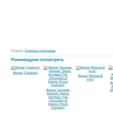
Рубрика:
Tрейлеры к фильмам
Рекомендуем посмотреть
Фильм "Саранча"
Фильм "Млечный
путь"
Ф
А
Фильм "Хроники
M
Нарнии: Принц
Каспиан (The
Chronicles of
Narnia: Prince
Caspian)"