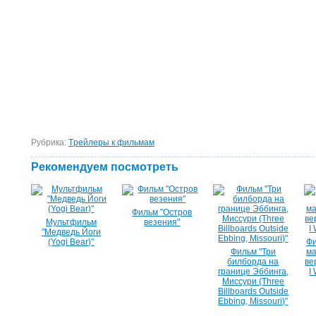
Рубрика:
Tрейлеры к фильмам
Рекомендуем посмотреть
Фильм "Остров
Мультфильм
везения"
"Медведь Йоги
(Yogi Bear)"
Фи
Фильм "Три
ма
билборда на
ве
границе Эббинга,
I
Миссури (Three
Billboards Outside
Ebbing, Missouri)"