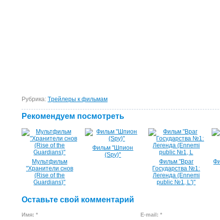
Рубрика:
Tрейлеры к фильмам
Рекомендуем посмотреть
Фильм "Шпион
(Spy)"
Мультфильм
Фильм "Враг
Фи
"Хранители снов
Государства №1:
(Rise of the
Легенда (Ennemi
Guardians)"
public №1, L')"
Оставьте свой комментарий
Имя: *
E-mail: *