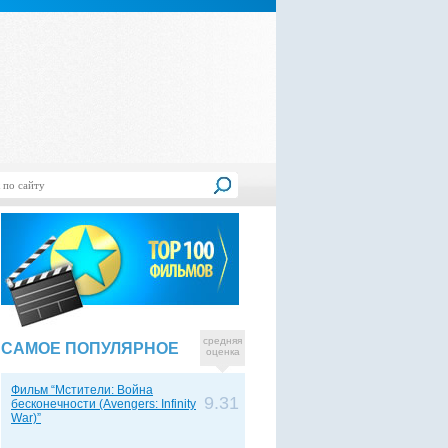
средняя
САМОЕ ПОПУЛЯРНОЕ
оценка
Фильм “Мстители: Война
9.31
бесконечности (Avengers: Infinity
War)”