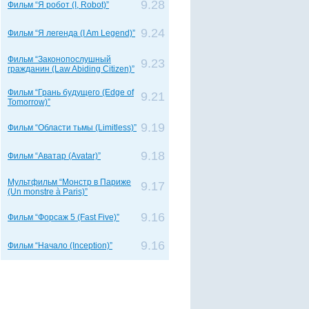
9.28
Фильм “Я робот (I, Robot)”
9.24
Фильм “Я легенда (I Am Legend)”
Фильм “Законопослушный
9.23
гражданин (Law Abiding Citizen)”
Фильм “Грань будущего (Edge of
9.21
Tomorrow)”
9.19
Фильм “Области тьмы (Limitless)”
9.18
Фильм “Аватар (Avatar)”
Мультфильм “Монстр в Париже
9.17
(Un monstre à Paris)”
9.16
Фильм “Форсаж 5 (Fast Five)”
9.16
Фильм “Начало (Inception)”