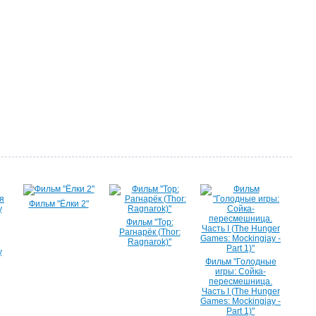
Фильм "Ёлки 2"
Фильм "Тор:
Рагнарёк (Thor:
Ragnarok)"
y
Фильм "Голодные
игры: Сойка-
пересмешница.
Часть I (The Hunger
Games: Mockingjay -
Part 1)"