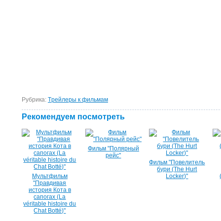
Рубрика:
Tрейлеры к фильмам
Рекомендуем посмотреть
Фильм "Полярный
рейс"
Фильм "Повелитель
бури (The Hurt
Мультфильм
Locker)"
"Правдивая
история Кота в
сапогах (La
véritable histoire du
Chat Botté)"