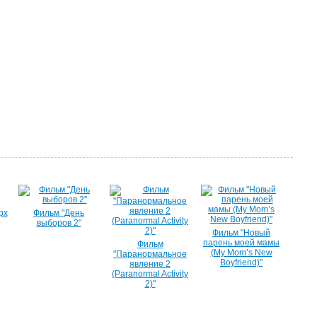
рх
Фильм "День
выборов 2"
Фильм "Новый
парень моей мамы
Фильм
(My Mom’s New
"Паранормальное
Boyfriend)"
явление 2
(Paranormal Activity
2)"