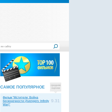
средняя
САМОЕ ПОПУЛЯРНОЕ
оценка
Фильм “Мстители: Война
9.31
бесконечности (Avengers: Infinity
War)”