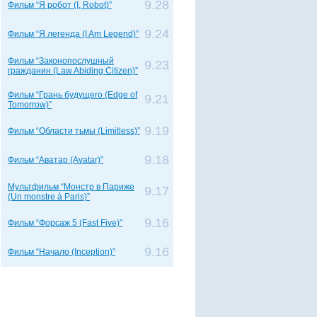
9.28
Фильм “Я робот (I, Robot)”
9.24
Фильм “Я легенда (I Am Legend)”
Фильм “Законопослушный
9.23
гражданин (Law Abiding Citizen)”
Фильм “Грань будущего (Edge of
9.21
Tomorrow)”
9.19
Фильм “Области тьмы (Limitless)”
9.18
Фильм “Аватар (Avatar)”
Мультфильм “Монстр в Париже
9.17
(Un monstre à Paris)”
9.16
Фильм “Форсаж 5 (Fast Five)”
9.16
Фильм “Начало (Inception)”