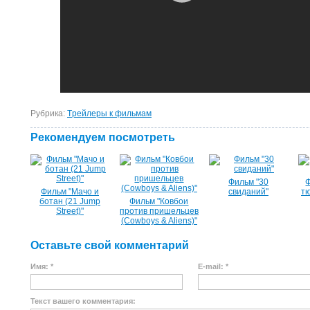
Рубрика:
Tрейлеры к фильмам
Рекомендуем посмотреть
Фильм "30
Фильм "Мачо и
свиданий"
тю
ботан (21 Jump
Фильм "Ковбои
Street)"
против пришельцев
(Cowboys & Aliens)"
Оставьте свой комментарий
Имя: *
E-mail: *
Текст вашего комментария: