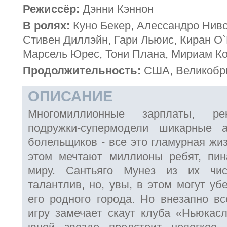
Режиссёр:
Дэнни Кэннон
В ролях:
Куно Бекер, Алессандро Ниво
Стивен Диллэйн, Гари Льюис, Киран О`
Марсель Юрес, Тони Плана, Мириам К
Продолжительность:
США, Великобри
ОПИСАНИЕ
Многомиллионные зарплаты, ре
подружки-супермодели шикарные 
болельщиков - все это гламурная жи
этом мечтают миллионы ребят, пи
миру. Сантьяго Мунез из их чи
талантлив, но, увы, в этом могут уб
его родного города. Но внезапно вс
игру замечает скаут клуба «Ньюкас