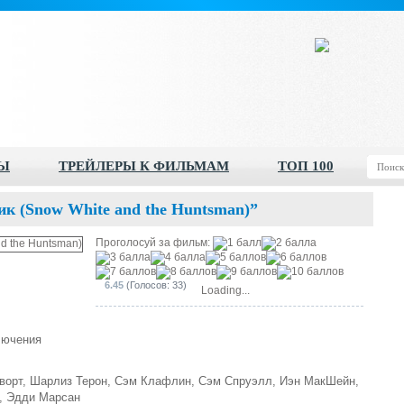
Ы
ТРЕЙЛЕРЫ К ФИЛЬМАМ
ТОП 100
к (Snow White and the Huntsman)”
Проголосуй за фильм:
6.45
(Голосов: 33)
Loading...
лючения
ворт, Шарлиз Терон, Сэм Клафлин, Сэм Спруэлл, Иэн МакШейн,
т, Эдди Марсан