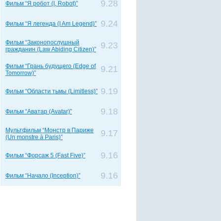
9.28
Фильм “Я робот (I, Robot)”
9.24
Фильм “Я легенда (I Am Legend)”
Фильм “Законопослушный
9.23
гражданин (Law Abiding Citizen)”
Фильм “Грань будущего (Edge of
9.21
Tomorrow)”
9.19
Фильм “Области тьмы (Limitless)”
9.18
Фильм “Аватар (Avatar)”
Мультфильм “Монстр в Париже
9.17
(Un monstre à Paris)”
9.16
Фильм “Форсаж 5 (Fast Five)”
9.16
Фильм “Начало (Inception)”