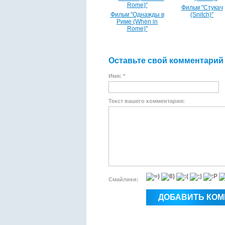
Фильм "Стукач
Фильм "Однажды в
(Snitch)"
Риме (When in
Rome)"
Оставьте свой комментарий
Имя: *
Текст вашего комментария:
Смайлики: