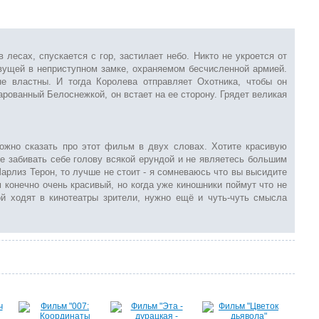
 лесах, спускается с гор, застилает небо. Никто не укроется от
вущей в неприступном замке, охраняемом бесчисленной армией.
е властны. И тогда Королева отправляет Охотника, чтобы он
арованный Белоснежкой, он встает на ее сторону. Грядет великая
можно сказать про этот фильм в двух словах. Хотите красивую
те забивать себе голову всякой ерундой и не являетесь большим
арлиз Терон, то лучше не стоит - я сомневаюсь что вы высидите
 конечно очень красивый, но когда уже киношники поймут что не
ой ходят в кинотеатры зрители, нужно ещё и чуть-чуть смысла