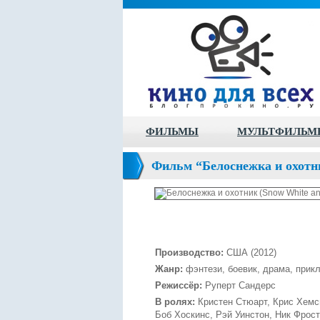
ФИЛЬМЫ
МУЛЬТФИЛЬМ
Фильм “Белоснежка и охотни
Производство:
США (2012)
Жанр:
фэнтези, боевик, драма, прик
Режиссёр:
Руперт Сандерс
В ролях:
Кристен Стюарт, Крис Хемс
Боб Хоскинс, Рэй Уинстон, Ник Фрос