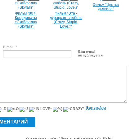
Фильм "Цветок
дьявола"
Фильм "007:
Фильм "Эта -
Координаты
дурацкая - любовь
«Скайфолл»
(Crazy, Stupid,
(Skyfall)"
Love.)"
E-mail: *
Ваш e-mail
не публикуется
Еще смайлы