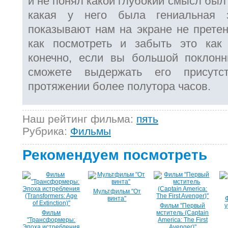
и не понял какой глубокий смысл был
какая у него была гениальная 
показывают нам на экране не претен
как посмотреть и забыть это как
конечно, если вы большой поклонн
сможете выдержать его присут
протяжении более полутора часов.
Наш рейтинг фильма:
пять
Рубрика:
Фильмы
Рекомендуем посмотреть
Мультфильм "От
винта"
Фильм "Первый
у
Фильм
мститель (Captain
"Трансформеры:
America: The First
Эпоха истребления
Avenger)"