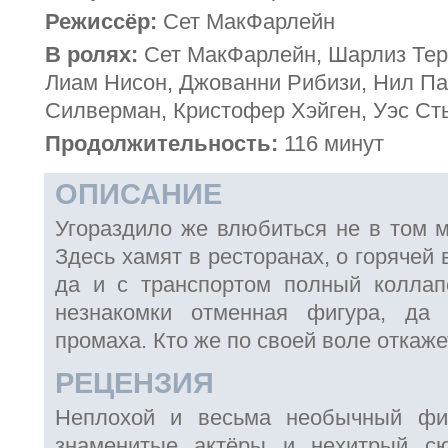
Режиссёр:
Сет МакФарлейн
В ролях:
Сет МакФарлейн, Шарлиз Тер
Лиам Нисон, Джованни Рибизи, Нил Па
Силверман, Кристофер Хэйген, Уэс Ст
Продолжительность:
116 минут
ОПИСАНИЕ
Угораздило же влюбиться не в том м
Здесь хамят в ресторанах, о горячей
да и с транспортом полный коллап
незнакомки отменная фигура, да
промаха. Кто же по своей воле откаже
РЕЦЕНЗИЯ
Неплохой и весьма необычный фи
знаменитые актёры и нехитрый с