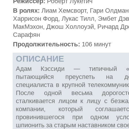
Режиссёр:
Роберт Лукетич
В ролях:
Лиам Хемсворт, Гари Олдман
Харрисон Форд, Лукас Тилл, Эмбет Дэ
МакМэхон, Джош Холлоуэй, Ричард Др
Сарафян
Продолжительность:
106 минут
ОПИСАНИЕ
Адам Кэссиди — типичный «бе
пытающийся преуспеть на до
специалиста в крупной телекоммуник
После одной весьма дорогос
сталкивается лицом к лицу с безж
компании, который соглашае
провинившегося при одном усл
шпионить за старым наставником своег