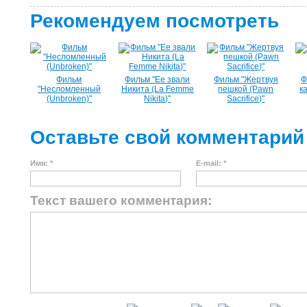
Рекомендуем посмотреть
Фильм
Фильм "Ее звали
Фильм "Жертвуя
Ф
"Несломленный
Никита (La Femme
пешкой (Pawn
к
(Unbroken)"
Nikita)"
Sacrifice)"
Оставьте свой комментарий
Имя: *
E-mail: *
Текст вашего комментария: