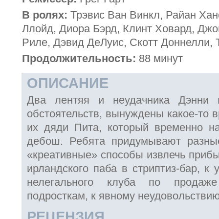
В ролях:
Трэвис Ван Винкл, Райан Хан
Ллойд, Диора Бэрд, Клинт Ховард, Джо
Риле, Дэвид ДеЛуис, Скотт Доннелли, 
Продолжительность:
88 минут
ОПИСАНИЕ
Два лентяя и неудачника Дэнни 
обстоятельств, вынуждены какое-то 
их дяди Пита, который временно н
дебош. Ребята придумывают разные
«креативные» способы извлечь приб
ирландского паба в стриптиз-бар, к 
нелегального клуба по продаже
подросткам, к явному неудовольствию
РЕЦЕНЗИЯ