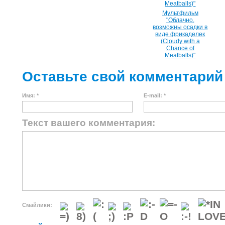
Мультфильм
"Облачно,
возможны осадки в
виде фрикаделек
(Cloudy with a
Chance of
Meatballs)"
Оставьте свой комментарий
Имя: *
E-mail: *
Текст вашего комментария:
Смайлики: