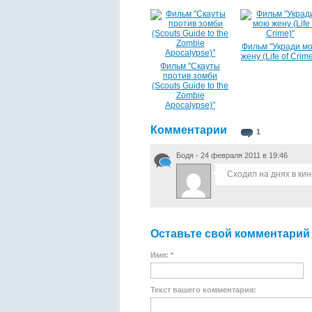
Фильм "Укради м
жену (Life of Crime
Фильм "Скауты
против зомби
(Scouts Guide to the
Zombie
Apocalypse)"
Комментарии
1
Бодя - 24 февраля 2011 в 19:46
Сходил на днях в ки
Оставьте свой комментарий
Имя: *
Текст вашего комментария: