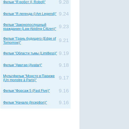
9.28
Фильм “Я робот (I, Robot)”
9.24
Фильм “Я легенда (I Am Legend)”
Фильм “Законопослушный
9.23
гражданин (Law Abiding Citizen)”
Фильм “Грань будущего (Edge of
9.21
Tomorrow)”
9.19
Фильм “Области тьмы (Limitless)”
9.18
Фильм “Аватар (Avatar)”
Мультфильм “Монстр в Париже
9.17
(Un monstre à Paris)”
9.16
Фильм “Форсаж 5 (Fast Five)”
9.16
Фильм “Начало (Inception)”