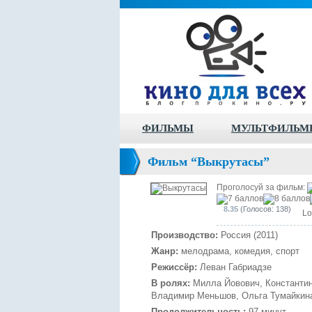
ФИЛЬМЫ
МУЛЬТФИЛЬМ
Фильм “Выкрутасы”
Проголосуй за фильм:
8.35
(Голосов: 138)
Lo
Производство:
Россия (2011)
Жанр:
мелодрама, комедия, спорт
Режиссёр:
Леван Габриадзе
В ролях:
Милла Йовович, Константин 
Владимир Меньшов, Ольга Тумайкина,
Продолжительность:
97 минут