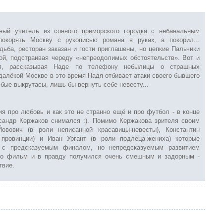
ный учитель из сонного приморского городка с небанальным
покорять Москву с рукописью романа в руках, а покорил...
дьба, ресторан заказан и гости приглашены, но цепкие Пальчики
ой, подстраивая череду «непреодолимых обстоятельств». Вот и
ся, рассказывая Наде по телефону небылицы о страшных
далёкой Москве в это время Надя отбивает атаки своего бывшего
юбые выкрутасы, лишь бы вернуть себе невесту...
я про любовь и как это не странно ещё и про футбол - в конце
сандр Кержаков снимался :). Помимо Кержакова зрителя своим
вович (в роли неписанной красавицы-невесты), Константин
 провинции) и Иван Ургант (в роли подлеца-жениха) которые
к с предсказуемым финалом, но непредсказуемым развитием
 но фильм и в правду получился очень смешным и задорным -
твие.