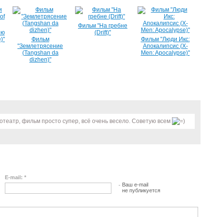
Фильм "На гребне
ою
(Drift)"
)"
Фильм
Фильм "Люди Икс:
"Землетрясение
Апокалипсис (X-
(Tangshan da
Men: Apocalypse)"
dizhen)"
нотеатр, фильм просто супер, всё очень весело. Советую всем
E-mail: *
Ваш e-mail
не публикуется