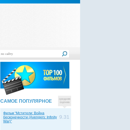
средняя
САМОЕ ПОПУЛЯРНОЕ
оценка
Фильм “Мстители: Война
9.31
бесконечности (Avengers: Infinity
War)”