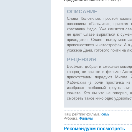
ОПИСАНИЕ
Слава Колотилов, простой школь
названием «Пальчики», приехал 
красавицу Надю. Уже близится сва
не дают Славе вырваться к сужен
приходится Славе выкручивать
происшествиях и катастрофах. А в 
ухажера Дани, готового пойти на л
РЕЦЕНЗИЯ
Весёлая, добрая и смешная комеди
концов, не зря же в фильме Алек
присутствием порадуют Милла Йо
Хабенский (в роли простачка из
изобразят любовный треугольни
сюжета. Кто бы что не говорил,
смотреть такое кино одно удовольс
Наш рейтинг фильма:
семь
Рубрика:
Фильмы
Рекомендуем посмотреть