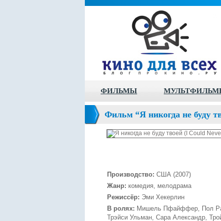
ФИЛЬМЫ
МУЛЬТФИЛЬМ
Фильм “Я никогда не буду т
Производство:
CША (2007)
Жанр:
комедия, мелодрама
Режиссёр:
Эми Хекерлин
В ролях:
Мишель Пфайффер, Пол Рад
Трэйси Ульман, Сара Александр, Тро