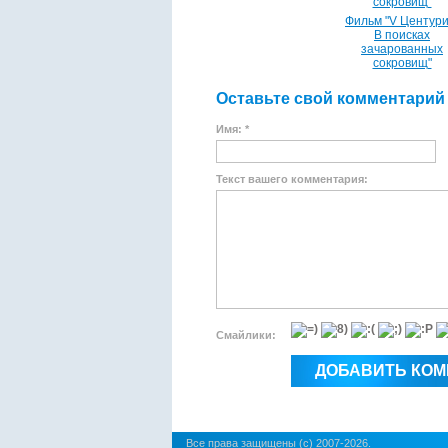
Фильм "V Центури
В поисках
зачарованных
сокровищ"
Оставьте свой комментарий
Имя: *
Текст вашего комментария:
Смайлики:
Все права защищены (c) 2007-2026.