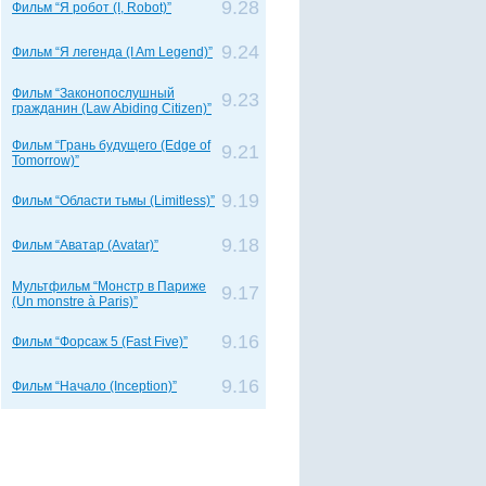
9.28
Фильм “Я робот (I, Robot)”
9.24
Фильм “Я легенда (I Am Legend)”
Фильм “Законопослушный
9.23
гражданин (Law Abiding Citizen)”
Фильм “Грань будущего (Edge of
9.21
Tomorrow)”
9.19
Фильм “Области тьмы (Limitless)”
9.18
Фильм “Аватар (Avatar)”
Мультфильм “Монстр в Париже
9.17
(Un monstre à Paris)”
9.16
Фильм “Форсаж 5 (Fast Five)”
9.16
Фильм “Начало (Inception)”