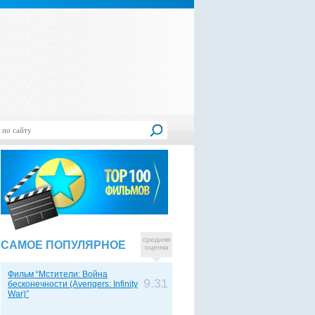
средняя
САМОЕ ПОПУЛЯРНОЕ
оценка
Фильм “Мстители: Война
9.31
бесконечности (Avengers: Infinity
War)”