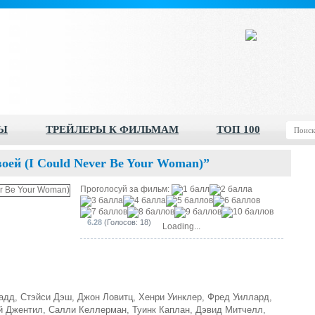
Ы
ТРЕЙЛЕРЫ К ФИЛЬМАМ
ТОП 100
воей (I Could Never Be Your Woman)”
Проголосуй за фильм:
6.28
(Голосов: 18)
Loading...
д, Стэйси Дэш, Джон Ловитц, Хенри Уинклер, Фред Уиллард,
й Джентил, Салли Келлерман, Туинк Каплан, Дэвид Митчелл,