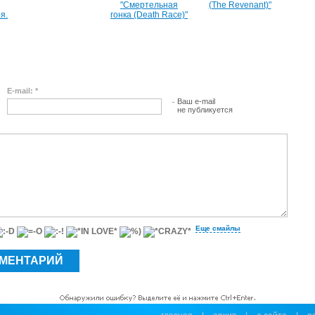
"Смертельная
(The Revenant)"
я.
гонка (Death Race)"
E-mail: *
Ваш e-mail
не публикуется
Еще смайлы