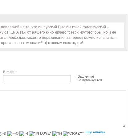
поправкой на то, что он русский.Был бы какой голливудский –
у с г….м.А так, от нашего кино ничего “сверх крутого” обычно и не
рится легко,даж какие то переживания за героев можно испытать…
провал и на том спасибо)) с новым всех годом!
E-mail: *
Ваш e-mail
не публикуется
Еще смайлы