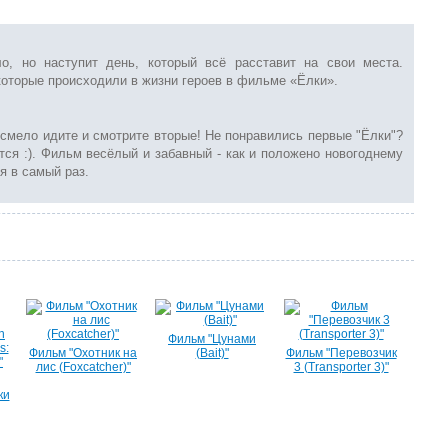
о, но наступит день, который всё расставит на свои места.
которые происходили в жизни героев в фильме «Ёлки».
 смело идите и смотрите вторые! Не понравились первые "Ёлки"?
тся :). Фильм весёлый и забавный - как и положено новогоднему
я в самый раз.
Фильм "Цунами
Фильм "Охотник на
(Bait)"
Фильм "Перевозчик
лис (Foxcatcher)"
3 (Transporter 3)"
ки