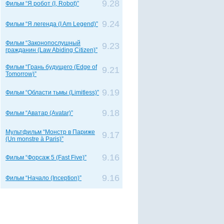
9.28
Фильм “Я робот (I, Robot)”
9.24
Фильм “Я легенда (I Am Legend)”
Фильм “Законопослушный
9.23
гражданин (Law Abiding Citizen)”
Фильм “Грань будущего (Edge of
9.21
Tomorrow)”
9.19
Фильм “Области тьмы (Limitless)”
9.18
Фильм “Аватар (Avatar)”
Мультфильм “Монстр в Париже
9.17
(Un monstre à Paris)”
9.16
Фильм “Форсаж 5 (Fast Five)”
9.16
Фильм “Начало (Inception)”