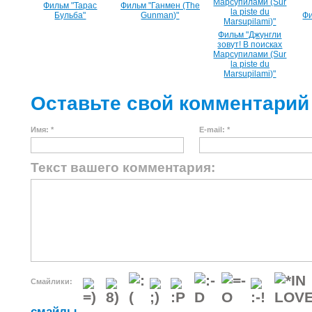
Фильм "Тарас
Фильм "Ганмен (The
Бульба"
Gunman)"
Фи
Фильм "Джунгли
зовут! В поисках
Марсупилами (Sur
la piste du
Marsupilami)"
Оставьте свой комментарий
Имя: *
E-mail: *
Текст вашего комментария:
Смайлики:
смайлы