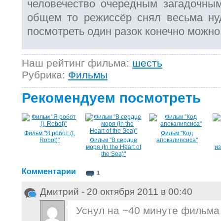
человечество очередным загадочны
общем то режиссёр снял весьма ну
посмотреть один разок конечно можно,
Наш рейтинг фильма:
шесть
Рубрика:
Фильмы
Рекомендуем посмотреть
Фильм "Я робот (I,
Фильм "Код
Robot)"
Фильм "В сердце
апокалипсиса"
моря (In the Heart of
из
the Sea)"
Комментарии
1
Дмитрий - 20 октября 2011 в 00:40
Уснул на ~40 минуте фильм