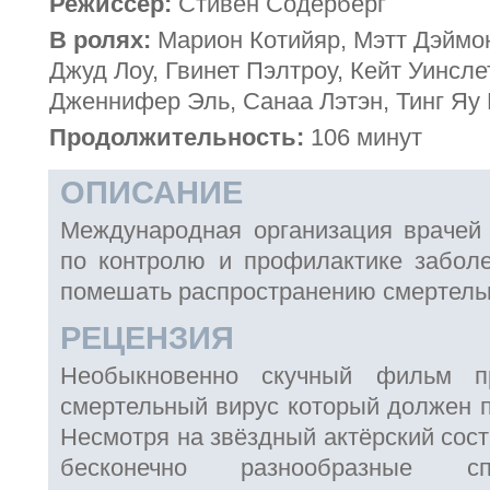
Режиссёр:
Стивен Содерберг
В ролях:
Марион Котийяр, Мэтт Дэймо
Джуд Лоу, Гвинет Пэлтроу, Кейт Уинсле
Дженнифер Эль, Санаа Лэтэн, Тинг Яу
Продолжительность:
106 минут
ОПИСАНИЕ
Международная организация врачей
по контролю и профилактике забол
помешать распространению смертельн
РЕЦЕНЗИЯ
Необыкновенно скучный фильм п
смертельный вирус который должен п
Несмотря на звёздный актёрский сос
бесконечно разнообразные сп