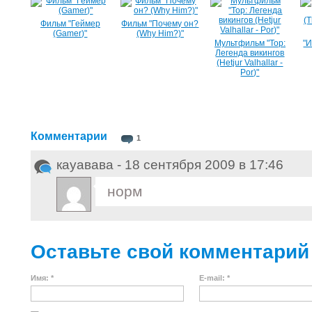
Фильм "Геймер
Фильм "Почему он?
(Gamer)"
(Why Him?)"
Мультфильм "Тор:
"
Легенда викингов
(Hetjur Valhallar -
Por)"
Комментарии
1
кауавава - 18 сентября 2009 в 17:46
норм
Оставьте свой комментарий
Имя: *
E-mail: *