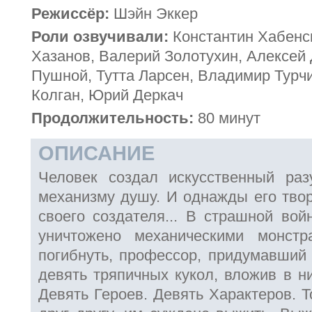
Режиссёр:
Шэйн Эккер
Роли озвучивали:
Константин Хабенс
Хазанов, Валерий Золотухин, Алексей
Пушной, Тутта Ларсен, Владимир Турч
Колган, Юрий Деркач
Продолжительность:
80 минут
ОПИСАНИЕ
Человек создал искусственный раз
механизму душу. И однажды его твор
своего создателя... В страшной вой
уничтожено механическими монст
погибнуть, профессор, придумавши
девять тряпичных кукол, вложив в н
Девять Героев. Девять Характеров. Т