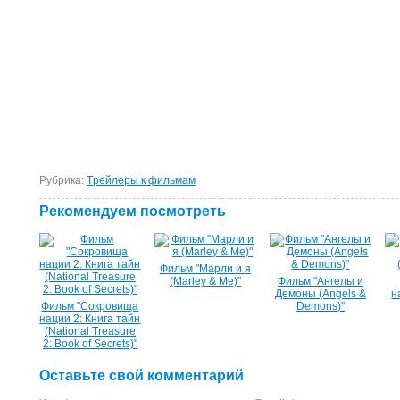
Рубрика:
Tрейлеры к фильмам
Рекомендуем посмотреть
Фильм "Марли и я
(Marley & Me)"
Фильм "Ангелы и
Демоны (Angels &
н
Фильм "Сокровища
Demons)"
нации 2: Книга тайн
(National Treasure
2: Book of Secrets)"
Оставьте свой комментарий