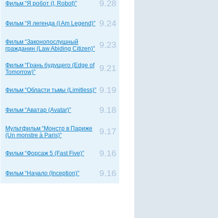
9.28
Фильм “Я робот (I, Robot)”
9.24
Фильм “Я легенда (I Am Legend)”
Фильм “Законопослушный
9.23
гражданин (Law Abiding Citizen)”
Фильм “Грань будущего (Edge of
9.21
Tomorrow)”
9.19
Фильм “Области тьмы (Limitless)”
9.18
Фильм “Аватар (Avatar)”
Мультфильм “Монстр в Париже
9.17
(Un monstre à Paris)”
9.16
Фильм “Форсаж 5 (Fast Five)”
9.16
Фильм “Начало (Inception)”