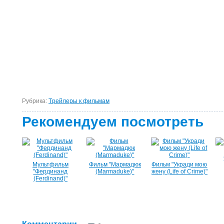
Рубрика:
Tрейлеры к фильмам
Рекомендуем посмотреть
Мультфильм
Фильм "Мармадюк
Фильм "Укради мою
"Фердинанд
(Marmaduke)"
жену (Life of Crime)"
(Ferdinand)"