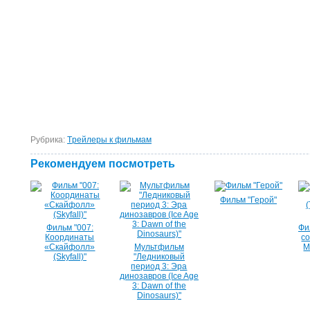
Рубрика:
Tрейлеры к фильмам
Рекомендуем посмотреть
Фильм "Герой"
Фильм "007:
Фи
Координаты
с
«Скайфолл»
Мультфильм
M
(Skyfall)"
"Ледниковый
период 3: Эра
динозавров (Ice Age
3: Dawn of the
Dinosaurs)"