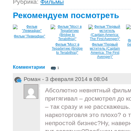
Рубрика:
Фильмы
Рекомендуем посмотреть
Фильм "Левиафан"
Ф
Фильм "Мост в
Фильм "Первый
бе
Терабитию (Bridge
мститель (Captain
to Terabithia)"
America: The First
Avenger)"
Комментарии
1
Роман - 3 февраля 2014 в 08:04
Абсолютно невнятный фильм!
притягивал – досмотрел до к
– так сразу и не расскажешь.
наркоторговля это плохо? о т
непростой бизнес?Ну, наверн