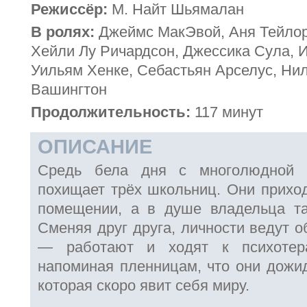
Режиссёр:
М. Найт Шьямалан
В ролях:
Джеймс МакЭвой, Аня Тейлор
Хейли Лу Ричардсон, Джессика Сула, 
Уильям Хенке, Себастьян Арселус, Ни
Вашингтон
Продолжительность:
117 минут
ОПИСАНИЕ
Cредь бела дня с многолюдной п
похищает трёх школьниц. Они приход
помещении, а в душе владельца та
Сменяя друг друга, личности ведут 
— работают и ходят к психотера
напоминая пленницам, что они дожид
которая скоро явит себя миру.