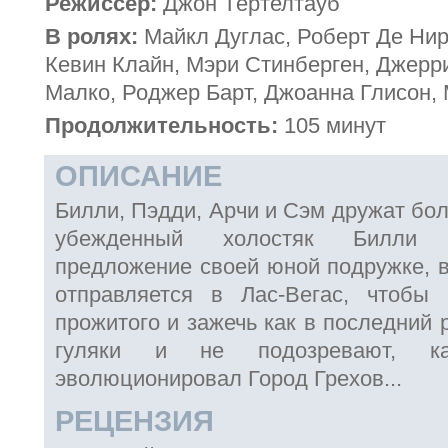
Режиссёр:
Джон Тёртелтауб
В ролях:
Майкл Дуглас, Роберт Де Нир
Кевин Клайн, Мэри Стинберген, Джерр
Малко, Роджер Барт, Джоанна Глисон,
Продолжительность:
105 минут
ОПИСАНИЕ
Билли, Пэдди, Арчи и Сэм дружат бол
убежденный холостяк Билли н
предложение своей юной подружке, в
отправляется в Лас-Вегас, чтобы 
прожитого и зажечь как в последний 
гуляки и не подозревают, ка
эволюционировал Город Грехов...
РЕЦЕНЗИЯ