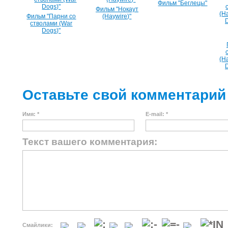
Фильм "Беглецы"
Фильм "Нокаут
Фильм "Парни со
(Haywire)"
стволами (War
Dogs)"
(Ha
D
Оставьте свой комментарий
Имя: *
E-mail: *
Текст вашего комментария:
Смайлики: