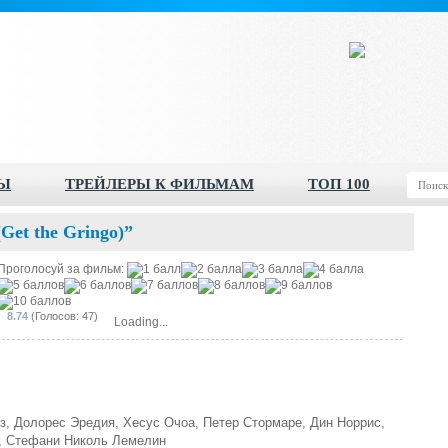
Ы
ТРЕЙЛЕРЫ К ФИЛЬМАМ
ТОП 100
et the Gringo)”
Проголосуй за фильм:
8.74
(Голосов: 47)
Loading...
з, Долорес Эредия, Хесус Очоа, Петер Стормаре, Дин Норрис,
о, Стефани Николь Лемелин