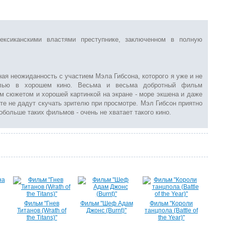
ексиканскими властями преступнике, заключенном в полную
ая неожиданность с участием Мэла Гибсона, которого я уже и не
олью в хорошем кино. Весьма и весьма добротный фильм
ым сюжетом и хорошей картинкой на экране - море экшена и даже
те не дадут скучать зрителю при просмотре. Мэл Гибсон приятно
обольше таких фильмов - очень не хватает такого кино.
Фильм "Гнев
Фильм "Шеф Адам
Фильм "Короли
Титанов (Wrath of
Джонс (Burnt)"
танцпола (Battle of
the Titans)"
the Year)"