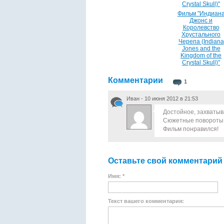
Фильм "Индиан
Джонс и
Королевство
Хрустального
Черепа (Indiana
Jones and the
Kingdom of the
Crystal Skull)"
Комментарии
1
Иван - 10 июня 2012 в 21:53
Достойное, захваты
Сюжетные повороты в 
Фильм понравился!
Оставьте свой комментарий
Имя: *
Текст вашего комментария: