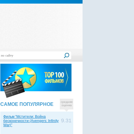
средняя
САМОЕ ПОПУЛЯРНОЕ
оценка
Фильм “Мстители: Война
9.31
бесконечности (Avengers: Infinity
War)”