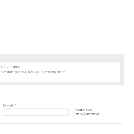
а
вающее кино.
стиле “Карты, Деньги, 2 ствола” и т.п.
E-mail: *
Ваш e-mail
не публикуется