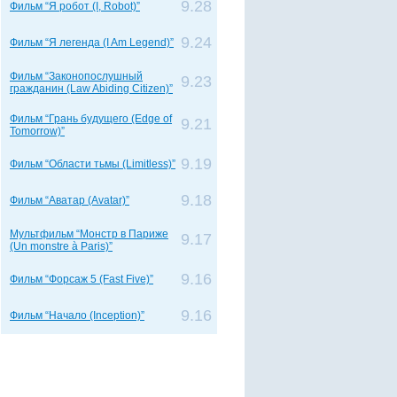
9.28
Фильм “Я робот (I, Robot)”
9.24
Фильм “Я легенда (I Am Legend)”
Фильм “Законопослушный
9.23
гражданин (Law Abiding Citizen)”
Фильм “Грань будущего (Edge of
9.21
Tomorrow)”
9.19
Фильм “Области тьмы (Limitless)”
9.18
Фильм “Аватар (Avatar)”
Мультфильм “Монстр в Париже
9.17
(Un monstre à Paris)”
9.16
Фильм “Форсаж 5 (Fast Five)”
9.16
Фильм “Начало (Inception)”