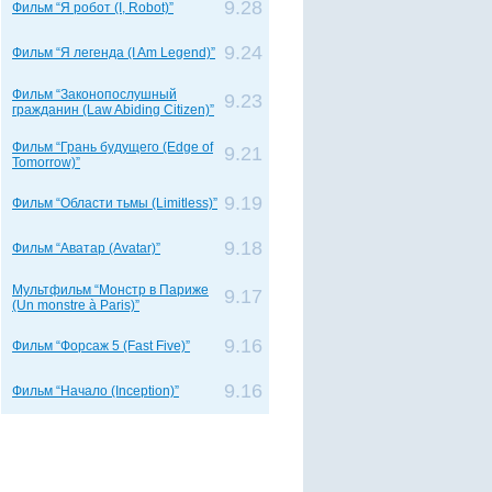
9.28
Фильм “Я робот (I, Robot)”
9.24
Фильм “Я легенда (I Am Legend)”
Фильм “Законопослушный
9.23
гражданин (Law Abiding Citizen)”
Фильм “Грань будущего (Edge of
9.21
Tomorrow)”
9.19
Фильм “Области тьмы (Limitless)”
9.18
Фильм “Аватар (Avatar)”
Мультфильм “Монстр в Париже
9.17
(Un monstre à Paris)”
9.16
Фильм “Форсаж 5 (Fast Five)”
9.16
Фильм “Начало (Inception)”