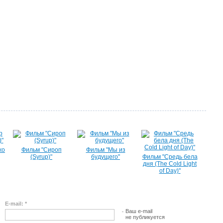
жо
Фильм "Сироп
Фильм "Мы из
(Syrup)"
будущего"
Фильм "Средь бела
дня (The Cold Light
of Day)"
E-mail: *
Ваш e-mail
не публикуется