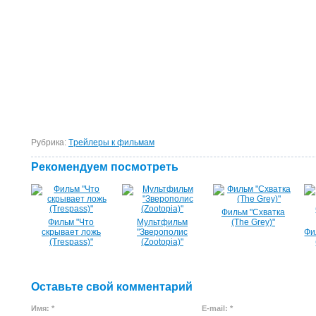
Рубрика:
Tрейлеры к фильмам
Рекомендуем посмотреть
Фильм "Схватка
Фильм "Что
Мультфильм
(The Grey)"
скрывает ложь
"Зверополис
Фи
(Trespass)"
(Zootopia)"
Оставьте свой комментарий
Имя: *
E-mail: *