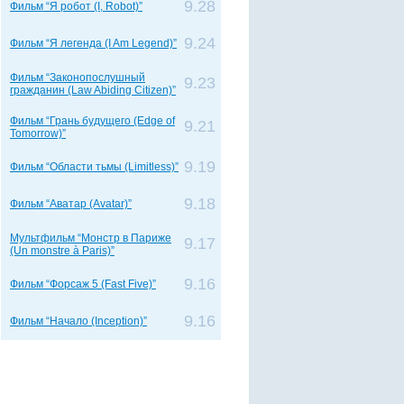
9.28
Фильм “Я робот (I, Robot)”
9.24
Фильм “Я легенда (I Am Legend)”
Фильм “Законопослушный
9.23
гражданин (Law Abiding Citizen)”
Фильм “Грань будущего (Edge of
9.21
Tomorrow)”
9.19
Фильм “Области тьмы (Limitless)”
9.18
Фильм “Аватар (Avatar)”
Мультфильм “Монстр в Париже
9.17
(Un monstre à Paris)”
9.16
Фильм “Форсаж 5 (Fast Five)”
9.16
Фильм “Начало (Inception)”