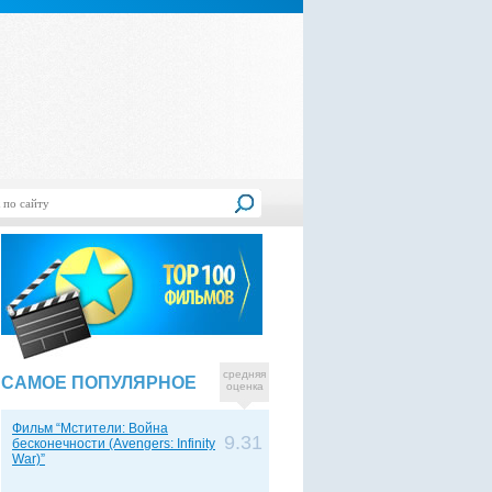
средняя
САМОЕ ПОПУЛЯРНОЕ
оценка
Фильм “Мстители: Война
9.31
бесконечности (Avengers: Infinity
War)”