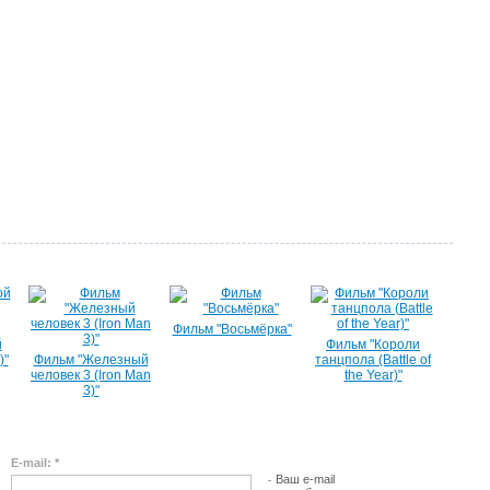
Фильм "Восьмёрка"
й
Фильм "Короли
)"
Фильм "Железный
танцпола (Battle of
человек 3 (Iron Man
the Year)"
3)"
E-mail: *
Ваш e-mail