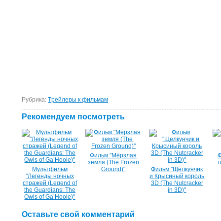
Рубрика:
Tрейлеры к фильмам
Рекомендуем посмотреть
Фильм "Мёрзлая
Ф
земля (The Frozen
Мультфильм
Ground)"
Фильм "Щелкунчик
"Легенды ночных
и Крысиный король
стражей (Legend of
3D (The Nutcracker
the Guardians: The
in 3D)"
Owls of Ga’Hoole)"
Оставьте свой комментарий