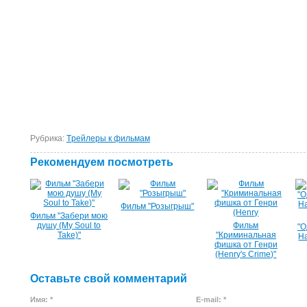
Рубрика:
Tрейлеры к фильмам
Рекомендуем посмотреть
Фильм "Розыгрыш"
Фильм "Забери мою
душу (My Soul to
Фильм
"О
Take)"
"Криминальная
Н
фишка от Генри
(Henry's Crime)"
Оставьте свой комментарий
Имя: *
E-mail: *